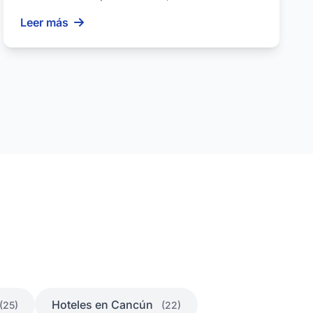
uniques et des exp�...
Leer más
Hoteles en Cancún
(25)
(22)