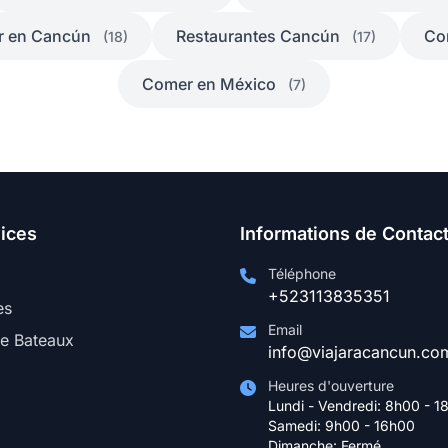
 en Cancún
Restaurantes Cancún
Co
(18)
(17)
Comer en México
(7)
ices
Informations de Contac
Téléphone
+523113835351
es
Email
de Bateaux
info@viajaracancun.co
Heures d'ouverture
Lundi - Vendredi: 8h00 - 1
Samedi: 9h00 - 16h00
Dimanche: Fermé