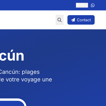
FR
Contact
ncún
 Cancún: plages
 de votre voyage une